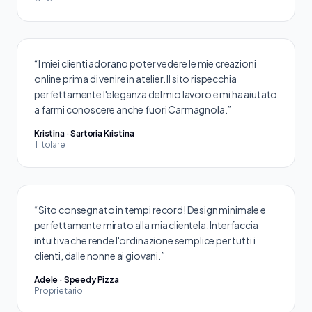
“I miei clienti adorano poter vedere le mie creazioni
online prima di venire in atelier. Il sito rispecchia
perfettamente l'eleganza del mio lavoro e mi ha aiutato
a farmi conoscere anche fuori Carmagnola.”
Kristina · Sartoria Kristina
Titolare
“Sito consegnato in tempi record! Design minimale e
perfettamente mirato alla mia clientela. Interfaccia
intuitiva che rende l'ordinazione semplice per tutti i
clienti, dalle nonne ai giovani.”
Adele · Speedy Pizza
Proprietario