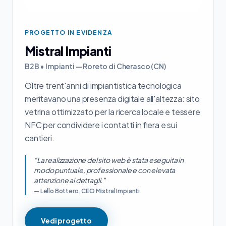
PROGETTO IN EVIDENZA
Mistral Impianti
B2B • Impianti — Roreto di Cherasco (CN)
Oltre trent'anni di impiantistica tecnologica
meritavano una presenza digitale all'altezza: sito
vetrina ottimizzato per la ricerca locale e tessere
NFC per condividere i contatti in fiera e sui
cantieri.
“La realizzazione del sito web è stata eseguita in
modo puntuale, professionale e con elevata
attenzione ai dettagli.”
— Lello Bottero, CEO Mistral Impianti
Vedi progetto