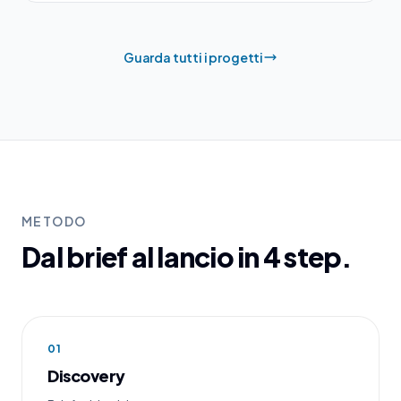
Guarda tutti i progetti
METODO
Dal brief al lancio in 4 step.
01
Discovery