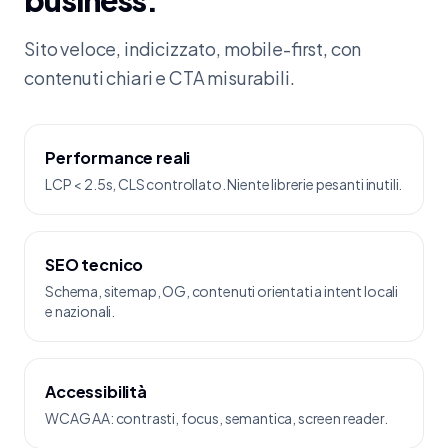
business.
Sito veloce, indicizzato, mobile-first, con
contenuti chiari e CTA misurabili.
Performance reali
LCP < 2.5s, CLS controllato. Niente librerie pesanti inutili.
SEO tecnico
Schema, sitemap, OG, contenuti orientati a intent locali
e nazionali.
Accessibilità
WCAG AA: contrasti, focus, semantica, screen reader.