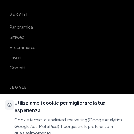
SERVIZI
Panoramica
Siti web
E-commerce
Lavori
Contatti
LEGALE
Privacy policy
Utilizziamo i cookie per migliorare la tua
esperienza
Cookie policy
Cookie tecnici, di analisi e di marketing (Google Analytics,
Google Ads, Meta Pixel). Puoi gestire le preferenze in
qualsiasi momento.