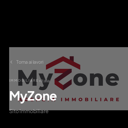
Torna ai lavori
•
Italia
IMMOBILIARE
MyZone
Sito Immobiliare