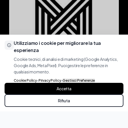
Utilizziamo i cookie per migliorare la tua
esperienza
Cookie tecnici, di analisi e di marketing (Google Analytics,
Google Ads, Meta Pixel). Puoi gestire le preferenze in
qualsiasi momento.
Cookie Policy
•
Privacy Policy
•
Gestisci Preferenze
B2B • IMPIANTI
Accetta
Mistral Impianti
Rifiuta
Roreto di Cherasco (CN)
WhatsApp
Chiama
Apri progetto
→